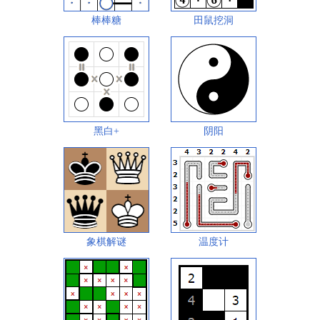
棒棒糖
田鼠挖洞
黑白+
阴阳
象棋解谜
温度计