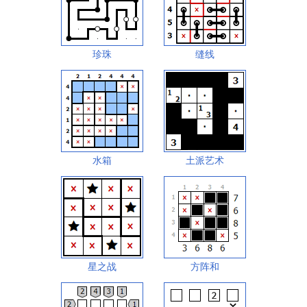
珍珠
缝线
水箱
土派艺术
星之战
方阵和