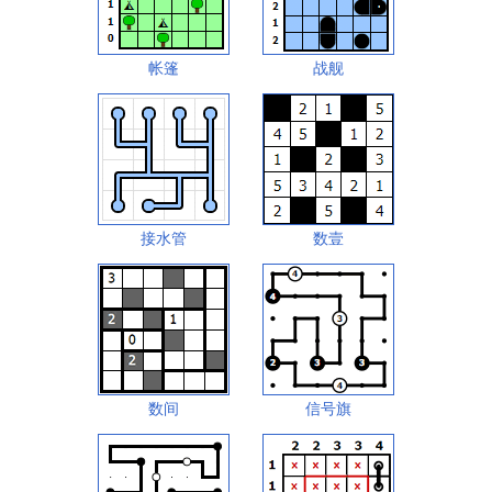
帐篷
战舰
接水管
数壹
数间
信号旗