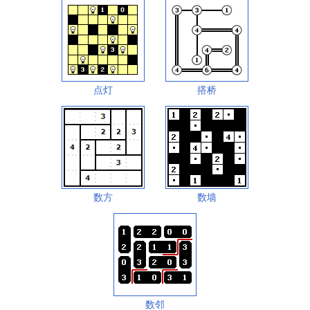
点灯
搭桥
数方
数墙
数邻