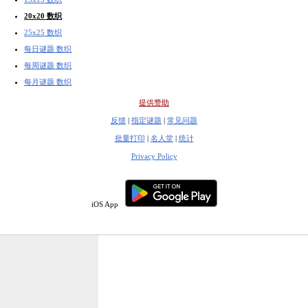
20x20 数织
25x25 数织
每日谜题 数织
每周谜题 数织
每月谜题 数织
提供赞助
反馈
|
指定谜题
|
常见问题
批量打印
|
名人堂
|
统计
Privacy Policy
iOS App