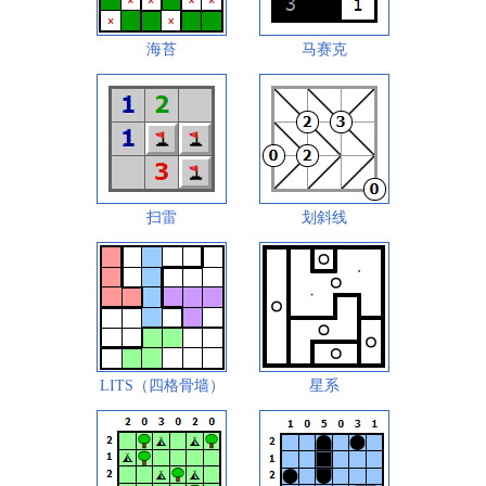
海苔
马赛克
扫雷
划斜线
LITS（四格骨墙）
星系