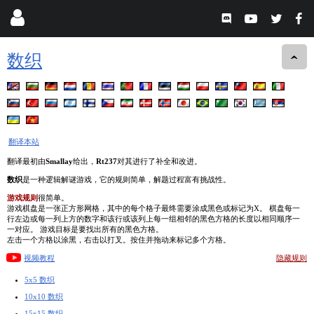
数织
翻译本站
翻译最初由
Smallay
给出，
Rt237
对其进行了补全和改进。
数织
是一种逻辑解谜游戏，它的规则简单，解题过程富有挑战性。
游戏规则
很简单。
游戏棋盘是一张正方形网格，其中的每个格子最终需要涂成黑色或标记为X。 棋盘每一
行左边或每一列上方的数字和该行或该列上每一组相邻的黑色方格的长度以相同顺序一
一对应。 游戏目标是要找出所有的黑色方格。
左击一个方格以涂黑，右击以打叉。按住并拖动来标记多个方格。
视频教程
隐藏规则
5x5 数织
10x10 数织
15x15 数织